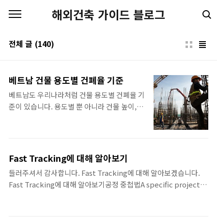
본문 바로가기
해외건축 가이드 블로그
전체 글
(140)
베트남 건물 용도별 건폐율 기준
베트남도 우리나라처럼 건물 용도별 건폐율 기
준이 있습니다. 용도별 뿐 아니라 건물 높이, 대
지 면적에 따른 기준도 함께 제시하고 있는데
QCXDVN 01:2008에 명시된 건폐율 기준을 정
리해 보았습니다. 베트남 건폐율 기준 주택 연
립주택, 단독주택 및 아파트의 최대 건폐율은
Fast Tracking에 대해 알아보기
표2.6, 표2.7a 규정을 따른다. [표2.6] 연립주
들러주셔서 감사합니다. Fast Tracking에 대해 알아보겠습니다.
택 및 단독주택(전원주택, 별장 등) 건설대지의
Fast Tracking에 대해 알아보기공정 중첩법A specific project
최대건폐율 대지면적 (㎡/세대) ≤50 75 100
schedule compression technique that changesnetwork
200 300 500 ≥1,000 최대 건폐율(%) 100 90
logic to overlap phases that would normally be done
80 70 60 50 40 [표2.7a] 건물 높이와 대지면