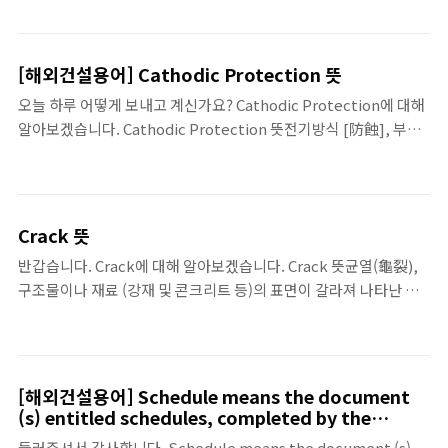
여 말씀드렸습니다.
[해외건설용어] Cathodic Protection 뜻
오늘 하루 어떻게 보내고 계신가요? Cathodic Protection에 대해
알아보겠습니다. Cathodic Protection 뜻전기방식 [防蝕], 부식
방지철강재는 물 또는 흙속에 용해되어 있는 염류등의 전해질에 접
하면 양이온이되어 용출하여 녹 의 원인이 된다. 그러므로 강구조물
을 음극으로 하여 끊임없이 약전류를 흘려 철분자가 이온이 되는 것
을 방지하면 강재의 부식을 방지 할 수 있다. 이 원리를 이용한 녹 방
Crack 뜻
지법이 전기방식이며 도장이나 보수하기 곤란한 해수용 강구조물에
반갑습니다. Crack에 대해 알아보겠습니다. Crack 뜻균열(龜裂),
널리 쓰이고 있다. 이렇게 Cathodic Protection 관련하여 말씀드
구조물이나 재료 (강재 및 콘크리트 등)의 표면이 갈라져 나타난 금
렸습니다.
cf) Hair crack 이상으로 Crack 관련하여 말씀드렸습니다.
[해외건설용어] Schedule means the document
(s) entitled schedules, completed by the
Contractor and submitted with L 정의
들러주셔서 감사합니다. Schedule means the document (s)