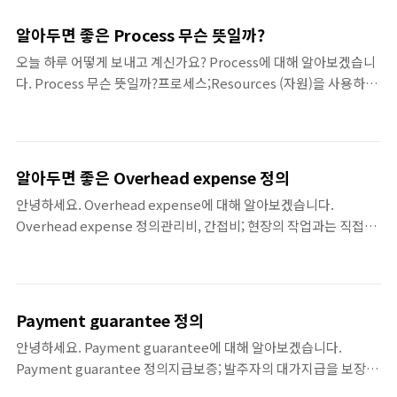
insequence, such as the design phases and construction
적에 따른 아파트의 최대 건폐율 건물 높이(m)
phases, or toperform schedule activities in parallel. * 공기
대지 면적에 따른 최대 건폐율(%) ≤3,000㎡
알아두면 좋은 Process 무슨 뜻일까?
단축법 중의 하나이다. 지금까지 Fast Tracking 관련하여 말씀드렸
10,000㎡ 18,000㎡ ≥35,000㎡ ≤16 75 ..
오늘 하루 어떻게 보내고 계신가요? Process에 대해 알아보겠습니
습니다.
다. Process 무슨 뜻일까?프로세스;Resources (자원)을 사용하여
Input (입력)을 Output (출력)으로변환시키는 상호 관련되거나 상
호 작용하는 활동의 집합,A structured set of activities
designed to accomplish a specific objective. A process
takes on e or more defined input and turns them into
알아두면 좋은 Overhead expense 정의
defined outputs. 지금까지 Process 관련하여 말씀드렸습니다.
안녕하세요. Overhead expense에 대해 알아보겠습니다.
Overhead expense 정의관리비, 간접비; 현장의 작업과는 직접적
인 관련은 없으나 회사의 운영을 위해 필요한 제반 비용 1. Head
Office Overhead: 본사관리비 2. Branch Office Overhead: 지사
관리비 3. Jobsite Overhead: 현장관리비 이렇게 Overhead
expense 관련하여 말씀드렸습니다.
Payment guarantee 정의
안녕하세요. Payment guarantee에 대해 알아보겠습니다.
Payment guarantee 정의지급보증; 발주자의 대가지급을 보장하
는 목적으로 제공되는 보증 이상으로 Payment guarantee 관련하