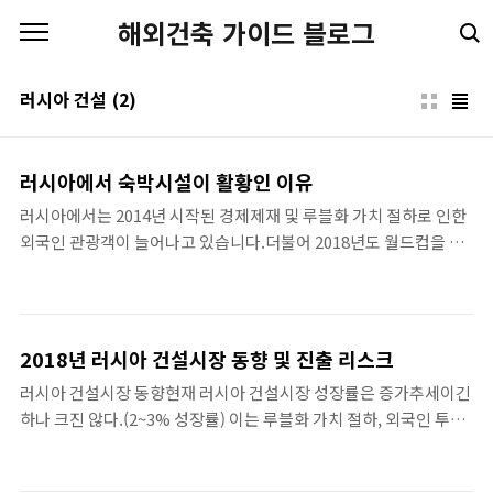
본문 바로가기
해외건축 가이드 블로그
러시아 건설
(2)
러시아에서 숙박시설이 활황인 이유
러시아에서는 2014년 시작된 경제제재 및 루블화 가치 절하로 인한
외국인 관광객이 늘어나고 있습니다.더불어 2018년도 월드컵을 계
기로 샹트빼쩨르부르크로의 관광객 수가 크게 증가한 것이 하나의
이유이기도 합니다.그리고 러시아로의 한국인 관광객도 증가했는데
최근 여러 여행관련 예능에서 러시아 블라디보스토크를 소개를 많
이 하다보니 그쪽으로 관광객이 몰리는 현상도 발생했었습니다. 이
2018년 러시아 건설시장 동향 및 진출 리스크
런 이유들로 러시아에서는 호텔을 중심으로 한 숙박시설이 활황세
러시아 건설시장 동향현재 러시아 건설시장 성장률은 증가추세이긴
에 있습니다. 게다가 기존 시설들이 많이 낡아 관광자원들의 개발 요
하나 크진 않다.(2~3% 성장률) 이는 루블화 가치 절하, 외국인 투자
구가 증대되고 있죠. 이런 낙후된 관광 인프라를 발전시키기 위해 외
감소, 발주물량 감소가 주원인으로 파악된다.2018년에 러시아 월드
국인 투자들을 유치하고 있는 실정이고 이는 지속적으로 증가될 것
컵 개최로 인해 일시적인 건설경기 호황이 있었을 뿐이다. 다만, 러
으로 보입니다.앞서 얘기했듯이 샹뜨빼쩨르부르크 또는 블라디보스