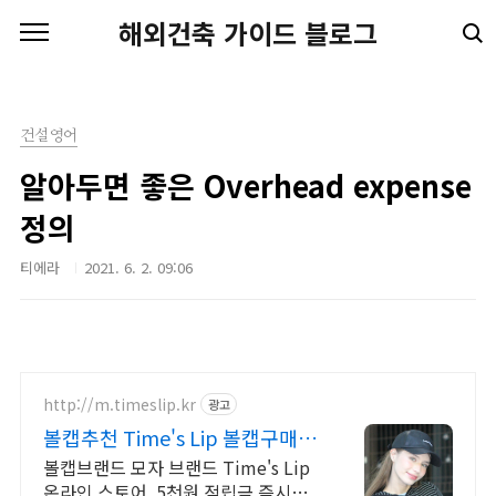
본문 바로가기
해외건축 가이드 블로그
건설영어
알아두면 좋은 Overhead expense
정의
티에라
2021. 6. 2. 09:06
http://m.timeslip.kr
광고
볼캡추천 Time's Lip 볼캡구매시
CAP BAG증정
볼캡브랜드 모자 브랜드 Time's Lip
온라인 스토어. 5천원 적립금 즉시사