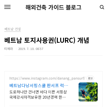
본문 바로가기
해외건축 가이드 블로그
베트남 건설
베트남 토지사용권(LURC) 개념
티에라
2019. 7. 10. 08:57
https://www.instagram.com/danang_pansurf/
광고
베트남다낭서핑스쿨 판서프 럭셔
리서핑샵
도로하나만 건너면 바다 이쁜 서핑샵
국제강사자격보유한 20년경력 한인
강사 미케비치