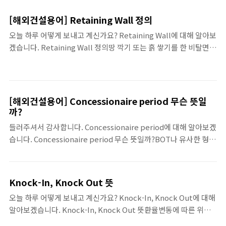
[해외건설용어] Retaining Wall 정의
오늘 하루 어떻게 보내고 계신가요? Retaining Wall에 대해 알아보
겠습니다. Retaining Wall 정의땅 깍기 또는 흙 쌓기를 한 비탈면이
흙의 압력으로 붕괴하는 것을 방지할 목적으로 설치한 (영구적)벽체
구조물. 지금까지 Retaining Wall 관련하여 말씀드렸습니다.
[해외건설용어] Concessionaire period 무슨 뜻일
까?
들러주셔서 감사합니다. Concessionaire period에 대해 알아보겠
습니다. Concessionaire period 무슨 뜻일까?BOT나 유사한 형태
의 프로젝트에서 사용권자가 목적물을 운영하고 유지하면서 공사와
유지 운영에 소요된 비용을 회수하는 기간을 말한다. 이 돈은 완성된
목적물을 사용하여 발전, 수처리 또는 기타의 운영을 통하여 얻어낸
Knock-In, Knock Out 뜻
결과물에 근거한다. 지금까지 Concessionaire period 관련하여
오늘 하루 어떻게 보내고 계신가요? Knock-In, Knock Out에 대해
말씀드렸습니다.
알아보겠습니다. Knock-In, Knock Out 뜻환율변동에 따른 위험
을 방지하기 위하여 등장한 파생금융상품의 일종이다. 환율이 일정