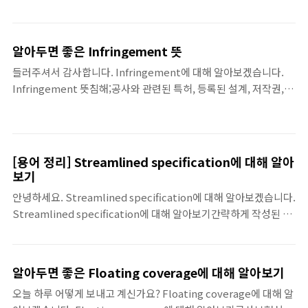
범위 내에 있을 경우 시장환율보다 높은 지정환율로 외화를 팔 수 있
는 통화옵션이다. 만약 환율이 지정된 범위의 하단 이하로 내려가게
되면 계약이 무효(knock-out)가 되고, 반대로 지정된 범위의 상단
알아두면 좋은 Infringement 뜻
이상으로 올라가면 계약금액의 2~3배를 시장환율보다 낮은 지정환
들러주셔서 감사합니다. Infringement에 대해 알아보겠습니다.
율로 팔아야(knock-in) 하기 때문에 기업이 손해를 보게 된다. 여기
Infringement 뜻침해;공사와 관련된 특허, 등록된 설계, 저작권, 상
서 녹인(knock-in)은 덫에 걸려드는 것, 녹아웃(knock-out)은 계
표, 영업비밀, 혹은 기타 지적 또는 산업재산권에 대한 침해(또는 주
약관계 종료를 의미한다. 예를 들어 어떤 수출기업이 은행과 지정환
장된 침해)를 의미한다. 이렇게 Infringement 관련하여 말씀드렸
율 970원,..
습니다.
[용어 정리] Streamlined specification에 대해 알아
보기
안녕하세요. Streamlined specification에 대해 알아보겠습니다.
Streamlined specification에 대해 알아보기간략하게 작성된 요
점을 정리한 시방서; A shortened, often preliminary version
of a specification that includes vital technical
information. 지금까지 Streamlined specification 관련하여 말
알아두면 좋은 Floating coverage에 대해 알아보기
씀드렸습니다.
오늘 하루 어떻게 보내고 계신가요? Floating coverage에 대해 알