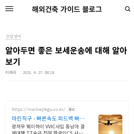
본문 바로가기
해외건축 가이드 블로그
건설영어
알아두면 좋은 보세운송에 대해 알아
보기
티에라
2021. 4. 27. 08:18
https://marinejikgu.co.kr/
광고
마린직구 - 빠른속도 피드백 빠른
입출고 실사촬영무료 !
광저우 웨이하이 VVIC사입 동남아 결
제대행 TT송금 전원 한국인CS 사업