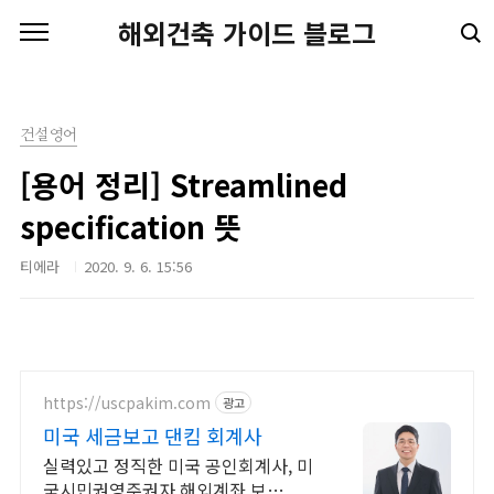
본문 바로가기
해외건축 가이드 블로그
건설영어
[용어 정리] Streamlined
specification 뜻
티에라
2020. 9. 6. 15:56
https://uscpakim.com
광고
미국 세금보고 댄킴 회계사
실력있고 정직한 미국 공인회계사, 미
국시민권영주권자 해외계좌 보