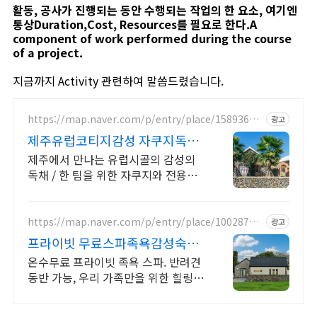
활동, 공사가 진행되는 동안 수행되는 작업의 한 요소, 여기엔
통상Duration,Cost, Resources를 필요로 한다.A
component of work performed during the course
of a project.
지금까지 Activity 관련하여 말씀드렸습니다.
https://map.naver.com/p/entry/place/15893686
광고
56
제주유럽코티지감성 자쿠지독채
프라이빗 제주여행, 유럽감성
제주에서 만나는 유럽시골의 감성의
독채 / 한 팀을 위한 자쿠지와 전용온
실바베큐 모두 다른 다양한 유럽 감성
의 제주독채에서 즐기는 프라이빗 자
쿠지와 전용온실바베큐
https://map.naver.com/p/entry/place/10028778
광고
28
프라이빗 무료스파족욕감성숙소
제주 돌담감성, 반려견 환영
온수무료 프라이빗 족욕 스파. 반려견
동반 가능, 우리 가족만을 위한 힐링공
간. 제주 이주 10년차 부부가 직접 짓
고 꾸민 정성 가득 감성 스테이, 야외