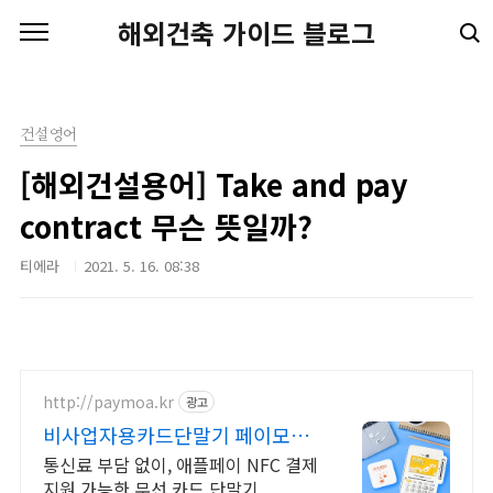
본문 바로가기
해외건축 가이드 블로그
건설영어
[해외건설용어] Take and pay
contract 무슨 뜻일까?
티에라
2021. 5. 16. 08:38
http://paymoa.kr
광고
비사업자용카드단말기 페이모아
단말기 어디까지 알아봤니?
통신료 부담 없이, 애플페이 NFC 결제
지원 가능한 무선 카드 단말기