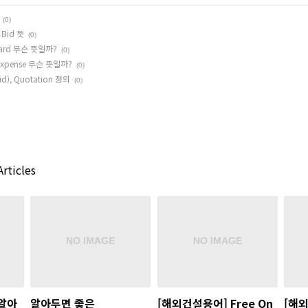
(0)
 Bid 뜻
(0)
oard 무슨 뜻일까?
(0)
Expense 무슨 뜻일까?
(0)
id), Quotation 정의
(0)
rticles
 알아
알아두면 좋은
[해외건설용어] Free On
[해