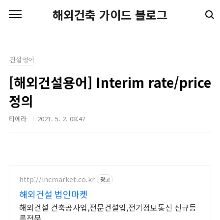
본문 바로가기
해외건축 가이드 블로그
건설영어
[해외건설용어] Interim rate/price
정의
티에라
2021. 5. 2. 08:47
http://incmarket.co.kr
광고
해외건설 법인마켓
해외건설 건축공사업,전문건설업,전기정보통신 신규등
록전문